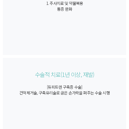
1. 주사치료 및 약물복용​
통증 완화​
수술적 치료(1년 이상, 재발)
[듀피트렌 구축증 수술]
건막제거술, 구축유리술로 굽은 손가락을​ 펴주는 수술 시행​