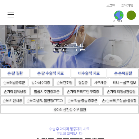
로그인
회원가입
GLOBAL
ENG
손·손목·팔
HIN
손·팔 질환
손·팔 수술적 치료
비수술적 치료
손·손목골절
CHN
손목터널증후군
방아쇠수지증
손목건초염
결절종
사구체종​​
테니스·골프 엘보
손가락 점액낭종​
팔꿈치 주관증후군​
손가락 듀피트렌 구축증
손가락 퇴행성관절염
손목 키엔벡병
손목 파열 및 불안정(TFCC)
손목 척골 충돌 증후군​
손/손목뼈(주상골) 불유합​
JPN
유아의 선천성 수부 질환
수술 후 마지막 통증까지 치료-
SNU의 철학입니다