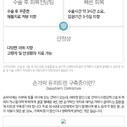
수술 후 회복전담팀​
빠른 회복​
수술 후 꾸준한​
수술시간 약 3시간 소요,
재활치료 처방 지향
입원기간 3~5일 지향
안정성​
다양한 마취 지향​
고령자 및 만성환자 치료 가능
※주의사항 : 수술 및 시술 후 국소감염, 부분출혈 및 일시적 신경마비와 같은 부작용이 드물게 발생할 수 있어 본 수
술 및 시술 시행시 사전검사 및 의료진과의 전문상담이 필요합니다.​
손가락 듀피트렌 구축증이란?
Dupuytren’s Contracture
​손바닥에는 피부와 힘줄 사이에 있는 건막이 있는데, 어떠한 원인으로 건막이 비정상적으로 두꺼
워지거나 짧아져
딱딱하게 결절 형태로 4번, 5번 손가락인 약지와 새끼손가락이 굽어지는 질환을
‘듀피트렌 구축증’이라 합니다.
주로 50~60대 남성에게서 많이 발병되며 평소 음주가 잦은 분, 손
의 사용이 잦은 분, 당뇨, 가족력 등이 원인이나
명확하게 밝혀진 것은 없습니다.