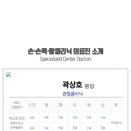
손·손목·팔클리닉 의료진 소개
Specialized Center Doctors
곽상호
원장
관절클리닉
의료진·
시간
월
화
수
목
금
토
전문분야
진료
진료
수술
진료
수술
오전
곽상호 원장
격주(문의)
정형외과/손·
손목·팔꿈치
수술
진료
진료
수술
진료
오후