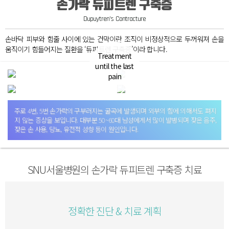
손가락 듀피트렌 구축증​
RUS
Dupuytren’s Contracture
손바닥 피부와 힘줄 사이에 있는 건막이란 조직이
비정상적으로 두꺼워져 손을
움직이기 힘들어지는 질환을
‘듀피트렌 구축증’이라 합니다.
Treatment
MON
until the last
pain
주로 4번, 5번 손가락의 구부러지는 굴곡에 발생되며
외부의 힘에 의해서도 펴지
ARAB
지 않는 증상을 보입니다.
대부분 50~60대 남성에게서 많이 발병되며 잦은 음주,
잦은 손 사용, 당뇨, 유전적 성향 등이 원인입니다.
SNU서울병원의 손가락 듀피트렌 구축증 치료​
정확한 진단 & 치료 계획